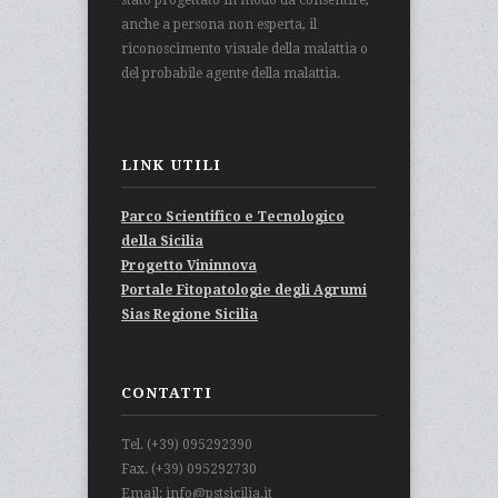
anche a persona non esperta, il
riconoscimento visuale della malattia o
del probabile agente della malattia.
LINK UTILI
Parco Scientifico e Tecnologico
della Sicilia
Progetto Vininnova
Portale Fitopatologie degli Agrumi
Sias Regione Sicilia
CONTATTI
Tel. (+39) 095292390
Fax. (+39) 095292730
Email: info@pstsicilia.it