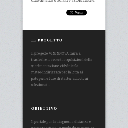
dilavamento o ad altre azioni fisiche.
IL PROGETTO
Il progetto VININNOVA mira a
trasferire le recenti acquisizioni della
sperimentazione vitivinicola
meteo-indirizzata per la lotta ai
patogeni e l’uso di starter autoctoni
selezionati.
OBIETTIVO
Il portale per la diagnosi a distanza è
stato progettato in modo da consentire,