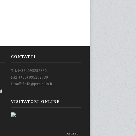
CONTATTI
Tel. (+39) 095292390
Fax. (+39) 095292730
Email: info@pstsicilia.it
mi
VISITATORI ONLINE
Torna su ↑