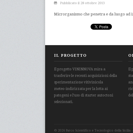
Pubblicato il 28 ottobre 2013
Microrganismo che penetra e da luogo ad inf
IL PROGETTO
O
Il progetto VININNOVA mira a
Il
trasferire le recenti acquisizioni della
st
sperimentazione vitivinicola
an
meteo-indirizzata per la lotta ai
ri
patogeni e l’uso di starter autoctoni
de
selezionati.
© 2026 Parco Scientifico e Tecnologico della Sicilia 