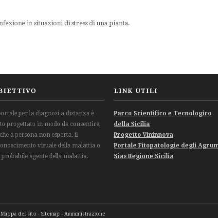
ezione in situazioni di stress di una pianta.
BIETTIVO
LINK UTILI
 portale per la diagnosi a distanza è
Parco Scientifico e Tecnologico
ato progettato in modo da consentire,
della Sicilia
che a persona non esperta, il
Progetto Vininnova
conoscimento visuale della malattia o
Portale Fitopatologie degli Agru
l probabile agente della malattia.
Sias Regione Sicilia
-
Mappa del sito
-
Sitemap
-
Amministrazione