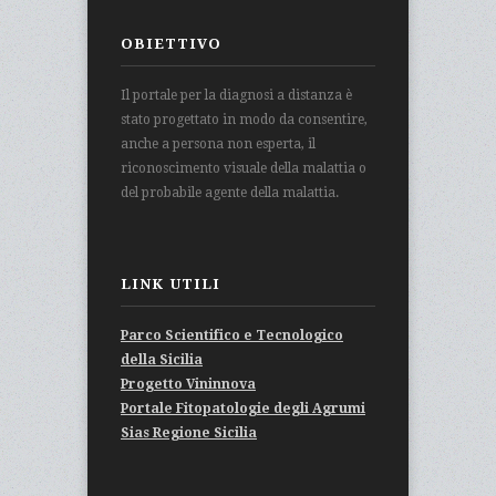
OBIETTIVO
Il portale per la diagnosi a distanza è
stato progettato in modo da consentire,
anche a persona non esperta, il
riconoscimento visuale della malattia o
del probabile agente della malattia.
LINK UTILI
Parco Scientifico e Tecnologico
della Sicilia
Progetto Vininnova
Portale Fitopatologie degli Agrumi
Sias Regione Sicilia