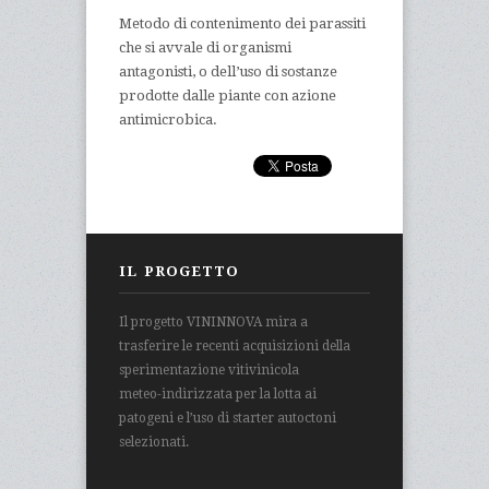
Metodo di contenimento dei parassiti
che si avvale di organismi
antagonisti, o dell’uso di sostanze
prodotte dalle piante con azione
antimicrobica.
IL PROGETTO
Il progetto VININNOVA mira a
trasferire le recenti acquisizioni della
sperimentazione vitivinicola
meteo-indirizzata per la lotta ai
patogeni e l’uso di starter autoctoni
selezionati.