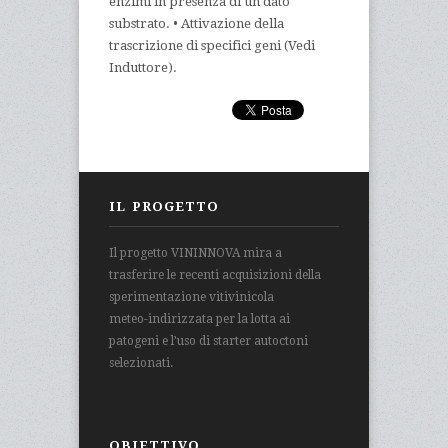
enzimi in presenza di un dato
substrato. • Attivazione della
trascrizione di specifici geni (Vedi
Induttore).
IL PROGETTO
Il progetto VININNOVA mira a
trasferire le recenti acquisizioni della
sperimentazione vitivinicola
meteo-indirizzata per la lotta ai
patogeni e l’uso di starter autoctoni
selezionati.
OBIETTIVO