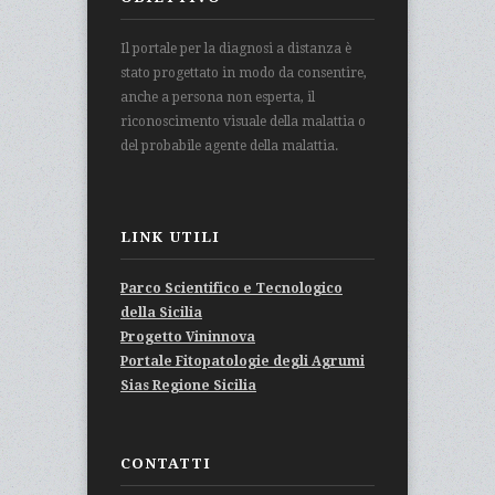
Il portale per la diagnosi a distanza è
stato progettato in modo da consentire,
anche a persona non esperta, il
riconoscimento visuale della malattia o
del probabile agente della malattia.
LINK UTILI
Parco Scientifico e Tecnologico
della Sicilia
Progetto Vininnova
Portale Fitopatologie degli Agrumi
Sias Regione Sicilia
CONTATTI