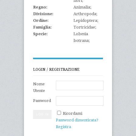
fiori;
Regno:
Animalia;
Divisione:
Arthropoda;
Ordine:
Lepidoptera;
Famiglia:
Tortricidae;
Specie:
Lobesia
botrana;
LOGIN / REGISTRAZIONE
Nome
Utente
Password
Ricordami
Password dimenticata?
Registra