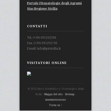
Portale Fitopatologie degli Agrumi
Sias Regione Sicilia
CONTATTI
Tel. (+39) 095292390
Fax. (+39) 095292730
Email: info@pstsicilia.it
VISITATORI ONLINE
© 2026 Parco Scientifico e Tecnologico della
Sicilia -
Mappa del sito
-
Sitemap
-
Amministrazione
Torna su ↑