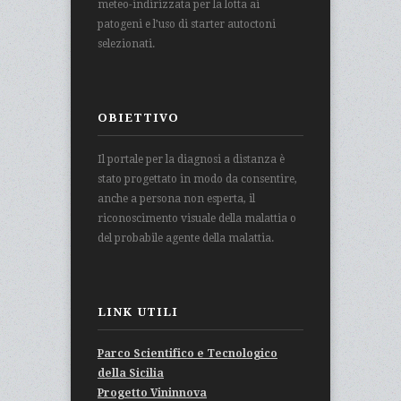
meteo-indirizzata per la lotta ai
patogeni e l’uso di starter autoctoni
selezionati.
OBIETTIVO
Il portale per la diagnosi a distanza è
stato progettato in modo da consentire,
anche a persona non esperta, il
riconoscimento visuale della malattia o
del probabile agente della malattia.
LINK UTILI
Parco Scientifico e Tecnologico
della Sicilia
Progetto Vininnova