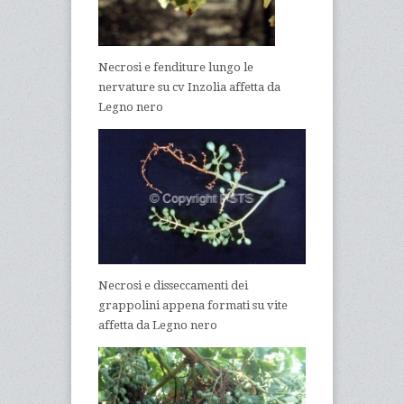
Necrosi e fenditure lungo le
nervature su cv Inzolia affetta da
Legno nero
Necrosi e disseccamenti dei
grappolini appena formati su vite
affetta da Legno nero