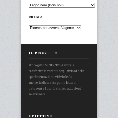
RICERCA
IL PROGETTO
Il progetto VININNOVA mira a
trasferire le recenti acquisizioni della
sperimentazione vitivinicola
meteo-indirizzata per la lotta ai
patogeni e l’uso di starter autoctoni
selezionati.
OBIETTIVO