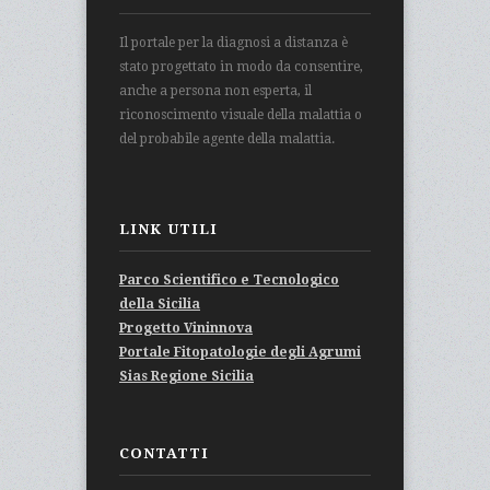
Il portale per la diagnosi a distanza è
stato progettato in modo da consentire,
anche a persona non esperta, il
riconoscimento visuale della malattia o
del probabile agente della malattia.
LINK UTILI
Parco Scientifico e Tecnologico
della Sicilia
Progetto Vininnova
Portale Fitopatologie degli Agrumi
Sias Regione Sicilia
CONTATTI