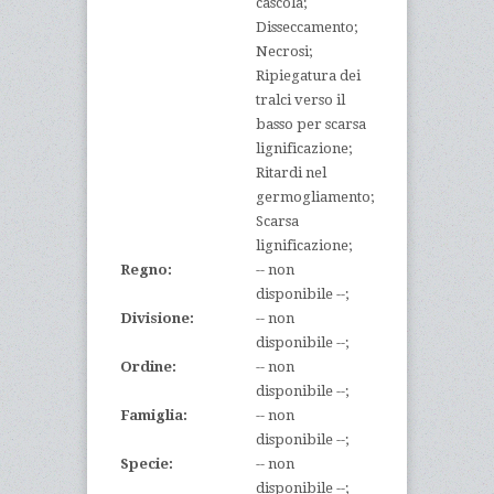
cascola;
Disseccamento;
Necrosi;
Ripiegatura dei
tralci verso il
basso per scarsa
lignificazione;
Ritardi nel
germogliamento;
Scarsa
lignificazione;
Regno:
-- non
disponibile --;
Divisione:
-- non
disponibile --;
Ordine:
-- non
disponibile --;
Famiglia:
-- non
disponibile --;
Specie:
-- non
disponibile --;