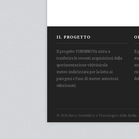
IL PROGETTO
O
Il progetto VININNOVA mira a
Il
trasferire le recenti acquisizioni della
st
sperimentazione vitivinicola
an
meteo-indirizzata per la lotta ai
ri
patogeni e l’uso di starter autoctoni
de
selezionati.
© 2026 Parco Scientifico e Tecnologico della Sicilia 