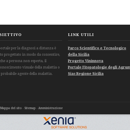
BIETTIVO
LINK UTILI
 portale per la diagnosi a distanza è
Parco Scientifico e Tecnologico
ato progettato in modo da consentire,
della Sicilia
che a persona non esperta, il
Progetto Vininnova
conoscimento visuale della malattia o
Portale Fitopatologie degli Agru
l probabile agente della malattia.
Sias Regione Sicilia
-
Mappa del sito
-
Sitemap
-
Amministrazione