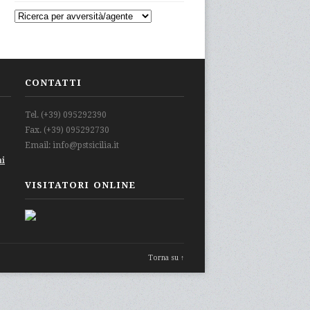
CONTATTI
Tel. (+39) 095292390
Fax. (+39) 095292730
Email: info@pstsicilia.it
mi
VISITATORI ONLINE
Torna su ↑