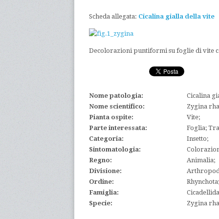
Scheda allegata:
Cicalina gialla della vite
Decolorazioni puntiformi su foglie di vite c
Nome patologia:
Cicalina gia
Nome scientifico:
Zygina rha
Pianta ospite:
Vite;
Parte interessata:
Foglia; Tra
Categoria:
Insetto;
Sintomatologia:
Colorazione
Regno:
Animalia;
Divisione:
Arthropod
Ordine:
Rhynchota
Famiglia:
Cicadellida
Specie:
Zygina rh