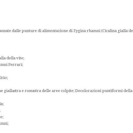
ausate dalle punture di alimentazione di Zygina rhamni (Cicalina gialla del
lla della vite;
mni Ferrari;
lcio;
 giallastra e rossastra delle aree colpite; Decolorazioni puntiformi della 
a;
;
e;
amni;