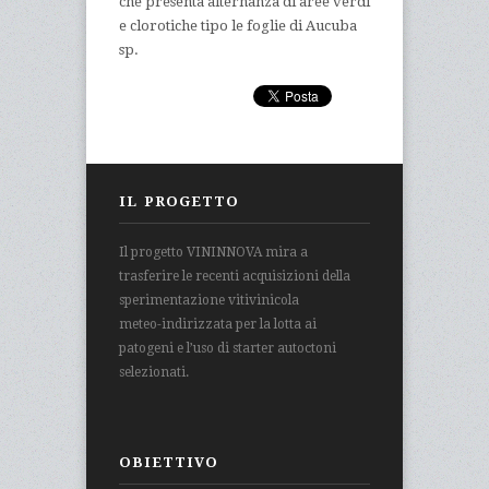
che presenta alternanza di aree verdi
e clorotiche tipo le foglie di Aucuba
sp.
IL PROGETTO
Il progetto VININNOVA mira a
trasferire le recenti acquisizioni della
sperimentazione vitivinicola
meteo-indirizzata per la lotta ai
patogeni e l’uso di starter autoctoni
selezionati.
OBIETTIVO