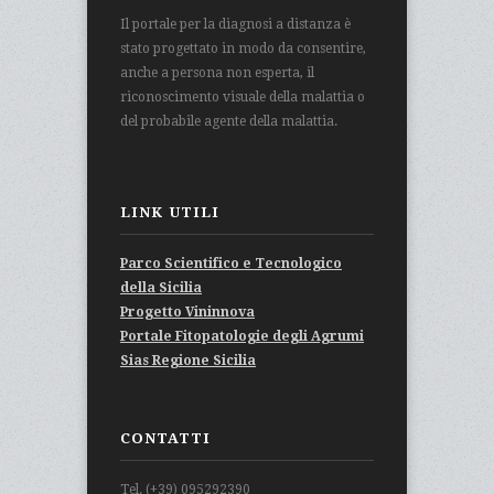
Il portale per la diagnosi a distanza è
stato progettato in modo da consentire,
anche a persona non esperta, il
riconoscimento visuale della malattia o
del probabile agente della malattia.
LINK UTILI
Parco Scientifico e Tecnologico
della Sicilia
Progetto Vininnova
Portale Fitopatologie degli Agrumi
Sias Regione Sicilia
CONTATTI
Tel. (+39) 095292390