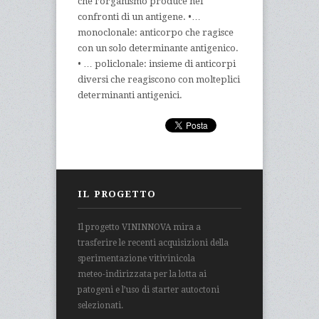
che l’organismo produce nei
confronti di un antigene. •…
monoclonale: anticorpo che ragisce
con un solo determinante antigenico.
• … policlonale: insieme di anticorpi
diversi che reagiscono con molteplici
determinanti antigenici.
IL PROGETTO
Il progetto VININNOVA mira a
trasferire le recenti acquisizioni della
sperimentazione vitivinicola
meteo-indirizzata per la lotta ai
patogeni e l’uso di starter autoctoni
selezionati.