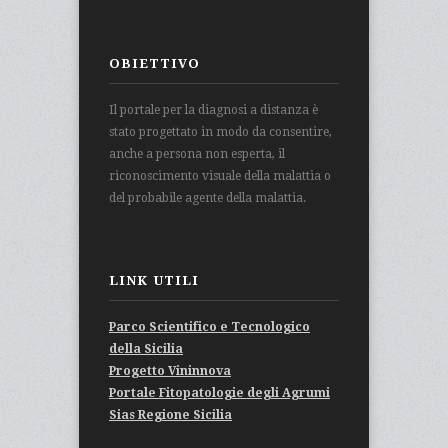
OBIETTIVO
Il portale per la diagnosi a distanza è
stato progettato in modo da consentire,
anche a persona non esperta, il
riconoscimento visuale della malattia o
del probabile agente della malattia.
LINK UTILI
Parco Scientifico e Tecnologico
della Sicilia
Progetto Vininnova
Portale Fitopatologie degli Agrumi
Sias Regione Sicilia