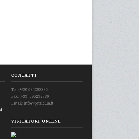
CONTATTI
Tel. (+39) 095292390
Fax. (+39) 095292730
Email: info@pstsicilia.it
mi
VISITATORI ONLINE