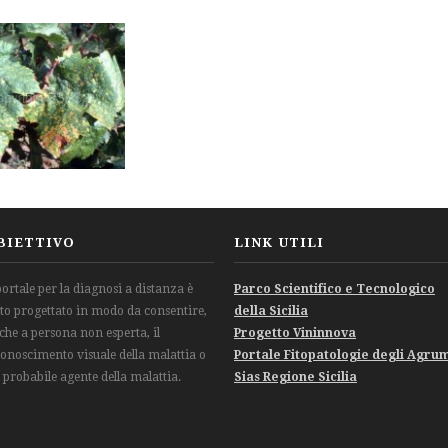
BIETTIVO
LINK UTILI
 portale per la diagnosi a distanza è
Parco Scientifico e Tecnologico
ato progettato in modo da consentire,
della Sicilia
che a persona non esperta, il
Progetto Vininnova
conoscimento visuale della malattia o
Portale Fitopatologie degli Agru
l probabile agente della malattia.
Sias Regione Sicilia