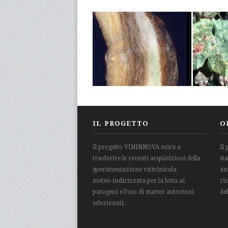
IL PROGETTO
O
Il progetto VININNOVA mira a
Il
trasferire le recenti acquisizioni della
st
sperimentazione vitivinicola
an
meteo-indirizzata per la lotta ai
ri
patogeni e l’uso di starter autoctoni
de
selezionati.