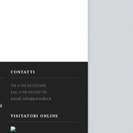
CONTATTI
Tel. (+39) 095292390
Fax. (+39) 095292730
Email: info@pstsicilia.it
mi
VISITATORI ONLINE