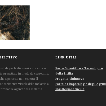
BIETTIVO
LINK UTILI
 portale per la diagnosi a distanza è
Parco Scientifico e Tecnologico
ato progettato in modo da consentire,
della Sicilia
che a persona non esperta, il
Progetto Vininnova
conoscimento visuale della malattia o
Portale Fitopatologie degli Agru
l probabile agente della malattia.
Sias Regione Sicilia