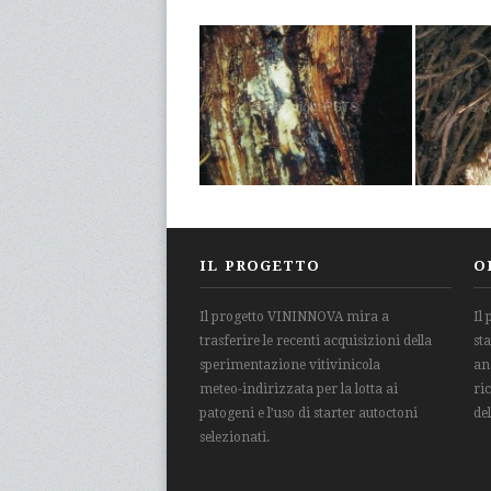
IL PROGETTO
O
Il progetto VININNOVA mira a
Il
trasferire le recenti acquisizioni della
st
sperimentazione vitivinicola
an
meteo-indirizzata per la lotta ai
ri
patogeni e l’uso di starter autoctoni
de
selezionati.