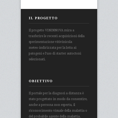
IL PROGETTO
Il progetto VININNOVA mira a
trasferire le recenti acquisizioni della
sperimentazione vitivinicola
meteo-indirizzata per la lotta ai
patogeni e l’uso di starter autoctoni
selezionati.
OBIETTIVO
Il portale per la diagnosi a distanza è
stato progettato in modo da consentire,
anche a persona non esperta, il
riconoscimento visuale della malattia o
del probabile agente della malattia.