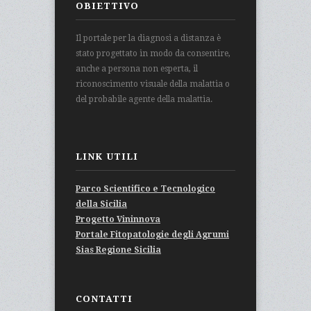
OBIETTIVO
Il portale per la diagnosi a distanza è
stato progettato in modo da consentire,
anche a persona non esperta, il
riconoscimento visuale della malattia o
del probabile agente della malattia.
LINK UTILI
Parco Scientifico e Tecnologico
della Sicilia
Progetto Vininnova
Portale Fitopatologie degli Agrumi
Sias Regione Sicilia
CONTATTI