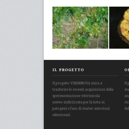
IL PROGETTO
O
Il progetto VININNOVA mira a
Il
trasferire le recenti acquisizioni della
st
sperimentazione vitivinicola
an
meteo-indirizzata per la lotta ai
ri
patogeni e l’uso di starter autoctoni
de
selezionati.