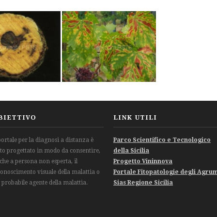
BIETTIVO
LINK UTILI
 portale per la diagnosi a distanza è
Parco Scientifico e Tecnologico
ato progettato in modo da consentire,
della Sicilia
che a persona non esperta, il
Progetto Vininnova
conoscimento visuale della malattia o
Portale Fitopatologie degli Agru
l probabile agente della malattia.
Sias Regione Sicilia