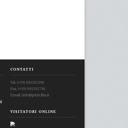
CONTATTI
Tel. (+39) 095292390
Fax. (+39) 095292730
Email: info@pstsicilia.it
mi
VISITATORI ONLINE